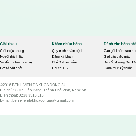
Giới thiệu
Khám chữa bệnh
Dành cho bệnh nh
Giới thiệu chung
Quy trình khám bệnh
Các gói khám sức kh
Người thành lập
Đăng ký khám
Giải đáp thắc mắc
Sơ đồ tổ chức bộ máy
Chế độ bảo hiểm
Bản đồ đường đến B
Cơ sở vật chất
Gọi xe 115
Danh mục kỹ thuật
©2016 BỆNH VIỆN ĐA KHOA ĐÔNG ÂU
Địa chỉ: 98 Mai Lão Bạng, Thành Phố Vinh, Nghệ An
Điện thoại: 0238 3510 115
E-mail: benhviendakhoadongau@gmail.com