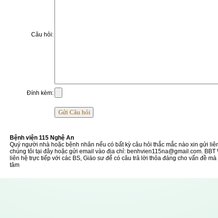
Câu hỏi:
Đính kèm:
Bệnh viện 115 Nghệ An
Quý người nhà hoặc bệnh nhân nếu có bất kỳ câu hỏi thắc mắc nào xin gửi liê
chúng tôi tại đây hoặc gửi email vào địa chỉ: benhvien115na@gmail.com. BBT
liên hệ trực tiếp với các BS, Giáo sư để có câu trả lời thỏa đáng cho vấn đề m
tâm