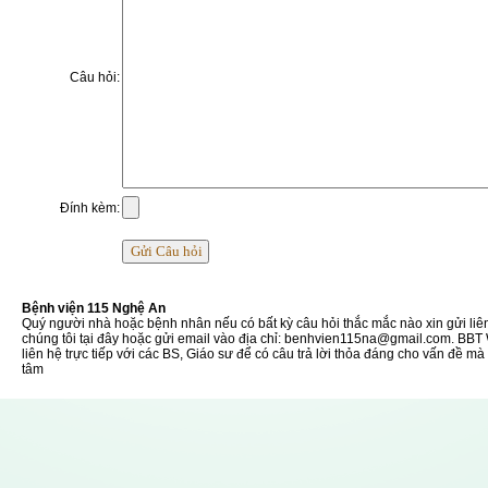
Câu hỏi:
Đính kèm:
Bệnh viện 115 Nghệ An
Quý người nhà hoặc bệnh nhân nếu có bất kỳ câu hỏi thắc mắc nào xin gửi liê
chúng tôi tại đây hoặc gửi email vào địa chỉ: benhvien115na@gmail.com. BBT
liên hệ trực tiếp với các BS, Giáo sư để có câu trả lời thỏa đáng cho vấn đề m
tâm