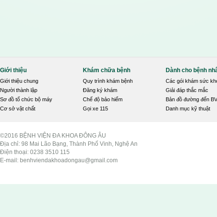
Giới thiệu
Khám chữa bệnh
Dành cho bệnh nh
Giới thiệu chung
Quy trình khám bệnh
Các gói khám sức kh
Người thành lập
Đăng ký khám
Giải đáp thắc mắc
Sơ đồ tổ chức bộ máy
Chế độ bảo hiểm
Bản đồ đường đến B
Cơ sở vật chất
Gọi xe 115
Danh mục kỹ thuật
©2016 BỆNH VIỆN ĐA KHOA ĐÔNG ÂU
Địa chỉ: 98 Mai Lão Bạng, Thành Phố Vinh, Nghệ An
Điện thoại: 0238 3510 115
E-mail: benhviendakhoadongau@gmail.com