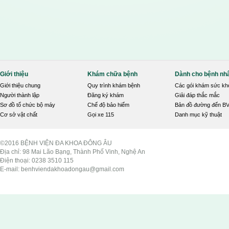
Giới thiệu
Khám chữa bệnh
Dành cho bệnh nh
Giới thiệu chung
Quy trình khám bệnh
Các gói khám sức kh
Người thành lập
Đăng ký khám
Giải đáp thắc mắc
Sơ đồ tổ chức bộ máy
Chế độ bảo hiểm
Bản đồ đường đến B
Cơ sở vật chất
Gọi xe 115
Danh mục kỹ thuật
©2016 BỆNH VIỆN ĐA KHOA ĐÔNG ÂU
Địa chỉ: 98 Mai Lão Bạng, Thành Phố Vinh, Nghệ An
Điện thoại: 0238 3510 115
E-mail: benhviendakhoadongau@gmail.com