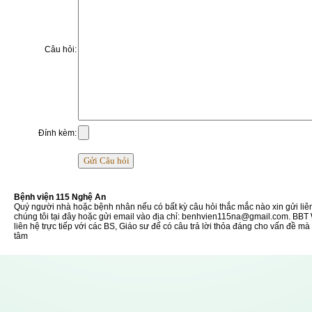
Câu hỏi:
Đính kèm:
Bệnh viện 115 Nghệ An
Quý người nhà hoặc bệnh nhân nếu có bất kỳ câu hỏi thắc mắc nào xin gửi liê
chúng tôi tại đây hoặc gửi email vào địa chỉ: benhvien115na@gmail.com. BBT
liên hệ trực tiếp với các BS, Giáo sư để có câu trả lời thỏa đáng cho vấn đề m
tâm