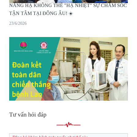
NẮNG HẠ KHÔNG THỂ "HẠ NHIỆT" SỰ CHĂM SÓC
TẬN TÂM TẠI ĐÔNG ÂU! ☀️
23/6/2026
Tư vấn hỏi đáp