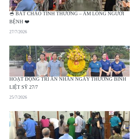
🥣 BÁT CHÁO TÌNH THƯƠNG – ẤM LÒNG NGƯỜI
BỆNH ❤️
27/7/2026
HOẠT ĐỘNG TRI ÂN NHÂN NGÀY THƯƠNG BINH
LIỆT SỸ 27/7
25/7/2026