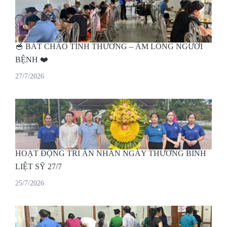
🥣 BÁT CHÁO TÌNH THƯƠNG – ẤM LÒNG NGƯỜI
BỆNH ❤️
27/7/2026
HOẠT ĐỘNG TRI ÂN NHÂN NGÀY THƯƠNG BINH
LIỆT SỸ 27/7
25/7/2026