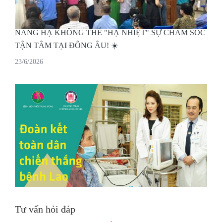
NẮNG HẠ KHÔNG THỂ "HẠ NHIỆT" SỰ CHĂM SÓC
TẬN TÂM TẠI ĐÔNG ÂU! ☀️
23/6/2026
Tư vấn hỏi đáp