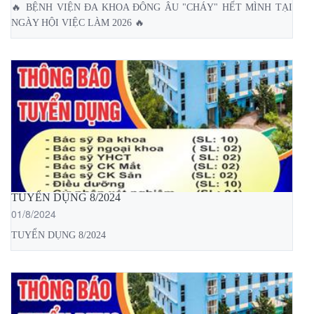
🔥 BỆNH VIỆN ĐA KHOA ĐÔNG ÂU "CHÁY" HẾT MÌNH TẠI
NGÀY HỘI VIỆC LÀM 2026 ️🔥
TUYỂN DỤNG 8/2024
01/8/2024
TUYỂN DỤNG 8/2024