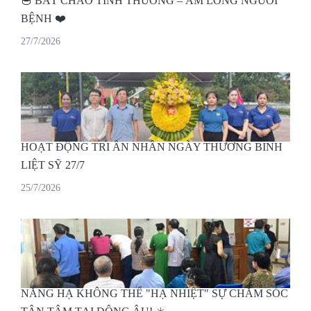
🥣 BÁT CHÁO TÌNH THƯƠNG – ẤM LÒNG NGƯỜI
BỆNH ❤️
27/7/2026
HOẠT ĐỘNG TRI ÂN NHÂN NGÀY THƯƠNG BINH
LIỆT SỸ 27/7
25/7/2026
NẮNG HẠ KHÔNG THỂ "HẠ NHIỆT" SỰ CHĂM SÓC