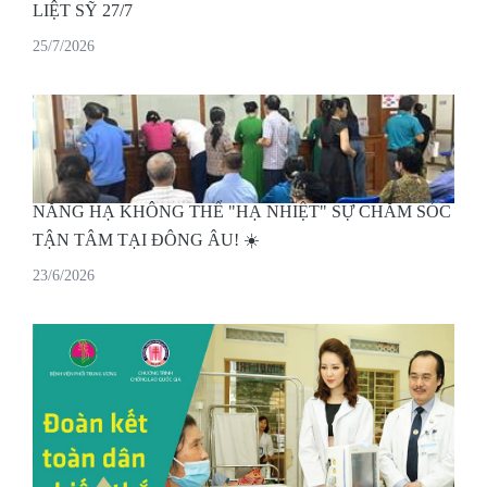
LIỆT SỸ 27/7
25/7/2026
NẮNG HẠ KHÔNG THỂ "HẠ NHIỆT" SỰ CHĂM SÓC
TẬN TÂM TẠI ĐÔNG ÂU! ☀️
23/6/2026