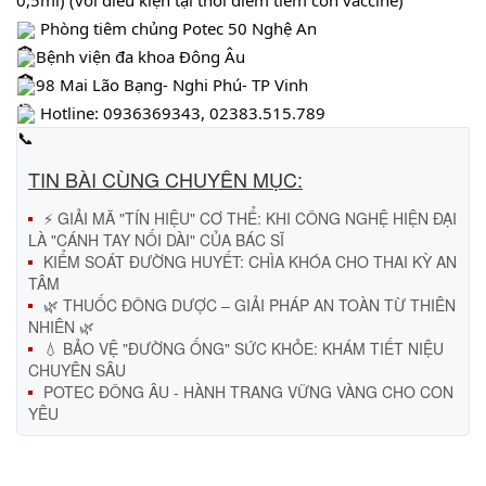
0,5ml) (với điều kiện tại thời điểm tiêm còn vaccine)
Phòng tiêm chủng Potec 50 Nghệ An
Bệnh viện đa khoa Đông Âu
98 Mai Lão Bạng- Nghi Phú- TP Vinh
Hotline: 0936369343, 02383.515.789
TIN BÀI CÙNG CHUYÊN MỤC:
⚡ GIẢI MÃ "TÍN HIỆU" CƠ THỂ: KHI CÔNG NGHỆ HIỆN ĐẠI
LÀ "CÁNH TAY NỐI DÀI" CỦA BÁC SĨ
KIỂM SOÁT ĐƯỜNG HUYẾT: CHÌA KHÓA CHO THAI KỲ AN
TÂM
🌿 THUỐC ĐÔNG DƯỢC – GIẢI PHÁP AN TOÀN TỪ THIÊN
NHIÊN 🌿
💧 BẢO VỆ "ĐƯỜNG ỐNG" SỨC KHỎE: KHÁM TIẾT NIỆU
CHUYÊN SÂU
POTEC ĐÔNG ÂU - HÀNH TRANG VỮNG VÀNG CHO CON
YÊU