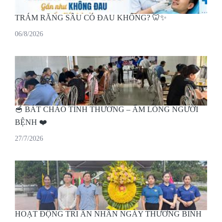
TRÁM RĂNG SÂU CÓ ĐAU KHÔNG? 🦷✨
06/8/2026
🥣 BÁT CHÁO TÌNH THƯƠNG – ẤM LÒNG NGƯỜI
BỆNH ❤️
27/7/2026
HOẠT ĐỘNG TRI ÂN NHÂN NGÀY THƯƠNG BINH