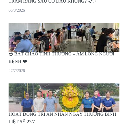
TRÁM RĂNG SÂU CÓ ĐAU KHÔNG? 🦷✨
06/8/2026
🥣 BÁT CHÁO TÌNH THƯƠNG – ẤM LÒNG NGƯỜI
BỆNH ❤️
27/7/2026
HOẠT ĐỘNG TRI ÂN NHÂN NGÀY THƯƠNG BINH
LIỆT SỸ 27/7