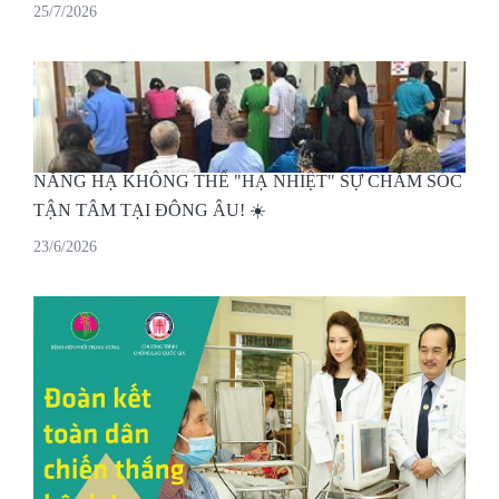
25/7/2026
NẮNG HẠ KHÔNG THỂ "HẠ NHIỆT" SỰ CHĂM SÓC
TẬN TÂM TẠI ĐÔNG ÂU! ☀️
23/6/2026