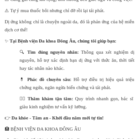
⚠️ Tự ý mua thuốc bôi nhưng chỉ đỡ rồi lại tái phát.
Dị ứng không chỉ là chuyện ngoài da, đó là phản ứng của hệ miễn
dịch cơ thể!
✨
Tại Bệnh viện Đa khoa Đông Âu, chúng tôi giúp bạn:
🔍
Tìm đúng nguyên nhân:
Thông qua xét nghiệm dị
nguyên, hỗ trợ xác định bạn dị ứng với thức ăn, thời tiết
hay tác nhân nào khác.
💊
Phác đồ chuyên sâu:
Hỗ trợ điều trị hiệu quả triệu
chứng ngứa, ngăn ngừa biến chứng và tái phát.
👨‍⚕️
Thăm khám tận tâm:
Quy trình nhanh gọn, bác sĩ
giàu kinh nghiệm tư vấn kỹ lưỡng.
👉
Da khỏe - Tâm an - Khởi đầu năm mới tự tin!
🏥 BỆNH VIỆN ĐA KHOA ĐÔNG ÂU