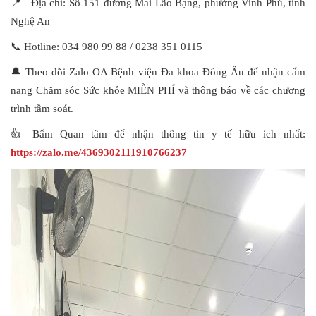
📍 Địa chỉ: Số 151 đường Mai Lão Bạng, phường Vinh Phú, tỉnh
Nghệ An
📞 Hotline: 034 980 99 88 / 0238 351 0115
🔔 Theo dõi Zalo OA Bệnh viện Đa khoa Đông Âu để nhận cẩm
nang Chăm sóc Sức khỏe MIỄN PHÍ và thông báo về các chương
trình tầm soát.
👍 Bấm Quan tâm để nhận thông tin y tế hữu ích nhất:
https://zalo.me/4369302111910766237