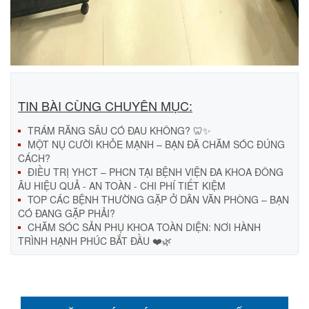
TIN BÀI CÙNG CHUYÊN MỤC:
TRÁM RĂNG SÂU CÓ ĐAU KHÔNG? 🦷✨
MỘT NỤ CƯỜI KHỎE MẠNH – BẠN ĐÃ CHĂM SÓC ĐÚNG
CÁCH?
ĐIỀU TRỊ YHCT – PHCN TẠI BỆNH VIỆN ĐA KHOA ĐÔNG
ÂU HIỆU QUẢ - AN TOÀN - CHI PHÍ TIẾT KIỆM
TOP CÁC BỆNH THƯỜNG GẶP Ở DÂN VĂN PHÒNG – BẠN
CÓ ĐANG GẶP PHẢI?
CHĂM SÓC SẢN PHỤ KHOA TOÀN DIỆN: NƠI HÀNH
TRÌNH HẠNH PHÚC BẮT ĐẦU ❤️🌿