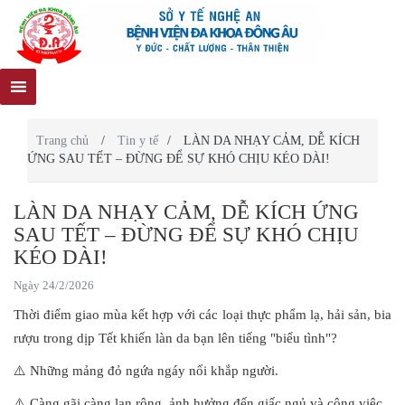
Trang chủ
/
Tin y tế
/
LÀN DA NHẠY CẢM, DỄ KÍCH
ỨNG SAU TẾT – ĐỪNG ĐỂ SỰ KHÓ CHỊU KÉO DÀI!
LÀN DA NHẠY CẢM, DỄ KÍCH ỨNG
SAU TẾT – ĐỪNG ĐỂ SỰ KHÓ CHỊU
KÉO DÀI!
Ngày 24/2/2026
Thời điểm giao mùa kết hợp với các loại thực phẩm lạ, hải sản, bia
rượu trong dịp Tết khiến làn da bạn lên tiếng "biểu tình"?
⚠️ Những mảng đỏ ngứa ngáy nổi khắp người.
⚠️ Càng gãi càng lan rộng, ảnh hưởng đến giấc ngủ và công việc.