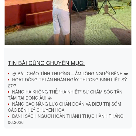
TIN BÀI CÙNG CHUYÊN MỤC:
🥣 BÁT CHÁO TÌNH THƯƠNG – ẤM LÒNG NGƯỜI BỆNH ❤️
HOẠT ĐỘNG TRI ÂN NHÂN NGÀY THƯƠNG BINH LIỆT SỸ
27/7
NẮNG HẠ KHÔNG THỂ "HẠ NHIỆT" SỰ CHĂM SÓC TẬN
TÂM TẠI ĐÔNG ÂU! ☀️
NÂNG CAO NĂNG LỰC CHẨN ĐOÁN VÀ ĐIỀU TRỊ SỚM
CÁC BỆNH LÝ CHUYỂN HÓA
DANH SÁCH NGƯỜI HOÀN THÀNH THỰC HÀNH THÁNG
06.2026