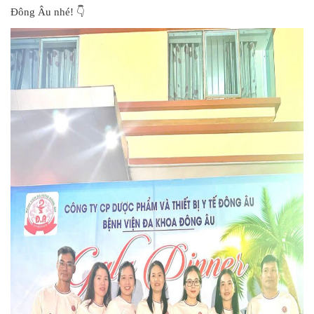
Đông Âu nhé! 👇