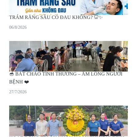
TRÁM RĂNG SÂU CÓ ĐAU KHÔNG? 🦷✨
06/8/2026
🥣 BÁT CHÁO TÌNH THƯƠNG – ẤM LÒNG NGƯỜI
BỆNH ❤️
27/7/2026