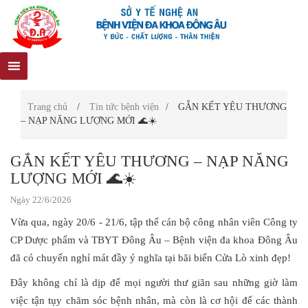
Trang chủ
/
Tin tức bệnh viện
/
GẮN KẾT YÊU THƯƠNG
– NẠP NĂNG LƯỢNG MỚI 🌊☀️
GẮN KẾT YÊU THƯƠNG – NẠP NĂNG
LƯỢNG MỚI 🌊☀️
Ngày 22/6/2026
Vừa qua, ngày 20/6 - 21/6, tập thể cán bộ công nhân viên Công ty
CP Dược phẩm và TBYT Đông Âu – Bệnh viện đa khoa Đông Âu
đã có chuyến nghỉ mát đầy ý nghĩa tại bãi biển Cửa Lò xinh đẹp!
Đây không chỉ là dịp để mọi người thư giãn sau những giờ làm
việc tận tụy chăm sóc bệnh nhân, mà còn là cơ hội để các thành