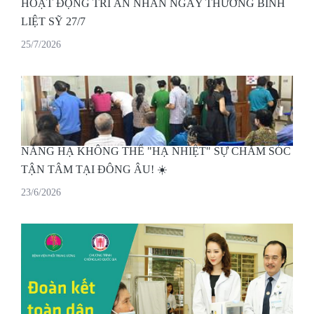
HOẠT ĐỘNG TRI ÂN NHÂN NGÀY THƯƠNG BINH
LIỆT SỸ 27/7
25/7/2026
NẮNG HẠ KHÔNG THỂ "HẠ NHIỆT" SỰ CHĂM SÓC
TẬN TÂM TẠI ĐÔNG ÂU! ☀️
23/6/2026