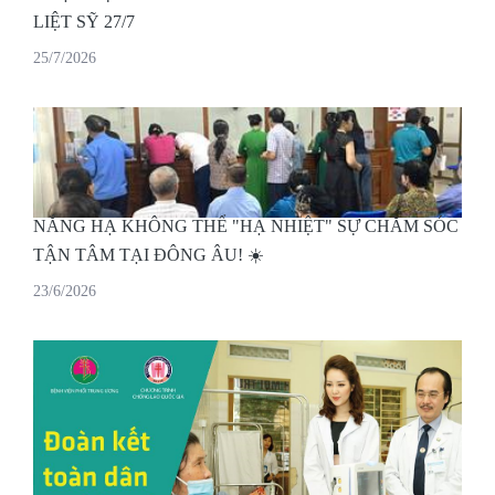
LIỆT SỸ 27/7
25/7/2026
NẮNG HẠ KHÔNG THỂ "HẠ NHIỆT" SỰ CHĂM SÓC
TẬN TÂM TẠI ĐÔNG ÂU! ☀️
23/6/2026