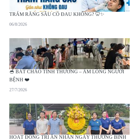
TRÁM RĂNG SÂU CÓ ĐAU KHÔNG? 🦷✨
06/8/2026
🥣 BÁT CHÁO TÌNH THƯƠNG – ẤM LÒNG NGƯỜI
BỆNH ❤️
27/7/2026
HOẠT ĐỘNG TRI ÂN NHÂN NGÀY THƯƠNG BINH