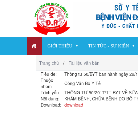
.
GIỚI THIỆU
TIN TỨC - SỰ KIỆN
Trang chủ
/
Tài liệu văn bản
Tiêu đề:
Thông tư 50/BYT ban hành ngày 29/
Thuộc
Công Văn Bộ Y Tế
nhóm
Trích yếu
THÔNG TƯ 50/2017/TT-BYT VỀ SỬA
Nội dung:
KHÁM BỆNH, CHỮA BỆNH DO BỘ T
Download:
download