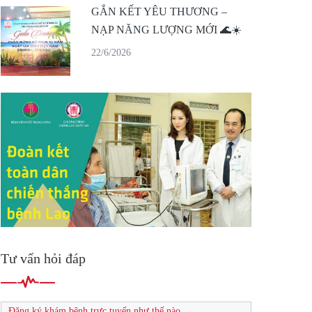
GẮN KẾT YÊU THƯƠNG –
NẠP NĂNG LƯỢNG MỚI 🌊☀️
22/6/2026
Tư vấn hỏi đáp
Đăng ký khám bệnh trực tuyến như thế nào