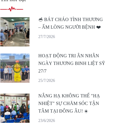
🥣 BÁT CHÁO TÌNH THƯƠNG
– ẤM LÒNG NGƯỜI BỆNH ❤️
27/7/2026
HOẠT ĐỘNG TRI ÂN NHÂN
NGÀY THƯƠNG BINH LIỆT SỸ
27/7
25/7/2026
NẮNG HẠ KHÔNG THỂ "HẠ
NHIỆT" SỰ CHĂM SÓC TẬN
TÂM TẠI ĐÔNG ÂU! ☀️
23/6/2026