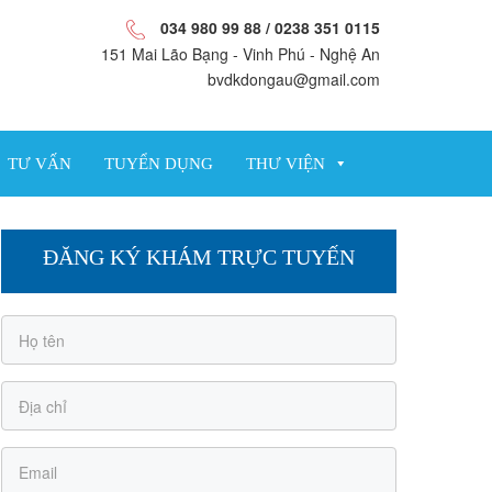
034 980 99 88 / 0238 351 0115
151 Mai Lão Bạng - Vinh Phú - Nghệ An
bvdkdongau@gmail.com
TƯ VẤN
TUYỂN DỤNG
THƯ VIỆN
ĐĂNG KÝ KHÁM TRỰC TUYẾN