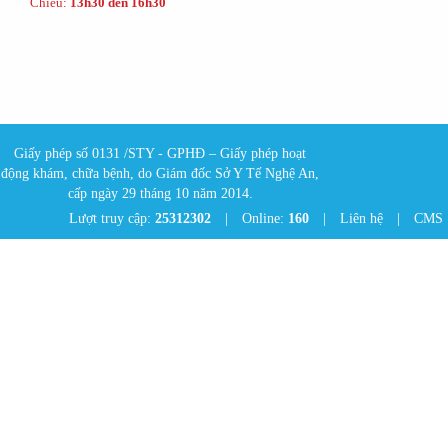
Chiều:
13h30 đến 16h30
Giấy phép số 0131 /STY - GPHĐ – Giấy phép hoạt
động khám, chữa bệnh, do Giám đốc Sở Y Tế Nghệ An,
cấp ngày 29 tháng 10 năm 2014.
Lượt truy cập:
25312302
|
Online:
160
|
Liên hệ
|
CMS