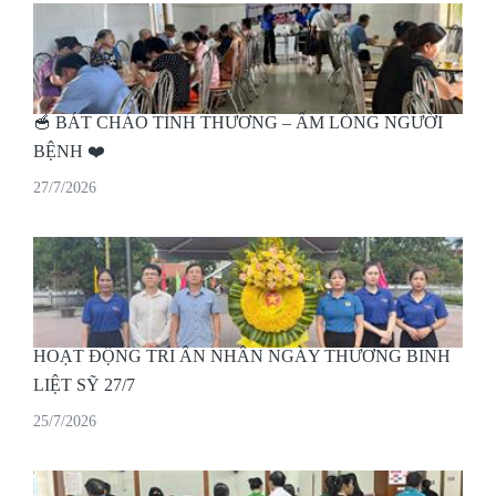
🥣 BÁT CHÁO TÌNH THƯƠNG – ẤM LÒNG NGƯỜI
BỆNH ❤️
27/7/2026
HOẠT ĐỘNG TRI ÂN NHÂN NGÀY THƯƠNG BINH
LIỆT SỸ 27/7
25/7/2026