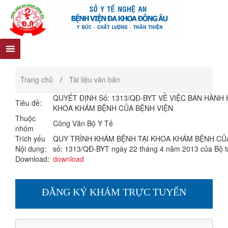
Trang chủ
/
Tài liệu văn bản
QUYẾT ĐỊNH Số: 1313/QĐ-BYT VỀ VIỆC BAN HÀN
Tiêu đề:
KHOA KHÁM BỆNH CỦA BỆNH VIỆN
Thuộc
Công Văn Bộ Y Tế
nhóm
Trích yếu
QUY TRÌNH KHÁM BỆNH TẠI KHOA KHÁM BỆNH CỦA B
Nội dung:
số: 1313/QĐ-BYT ngày 22 tháng 4 năm 2013 của Bộ t
Download:
download
ĐĂNG KÝ KHÁM TRỰC TUYẾN