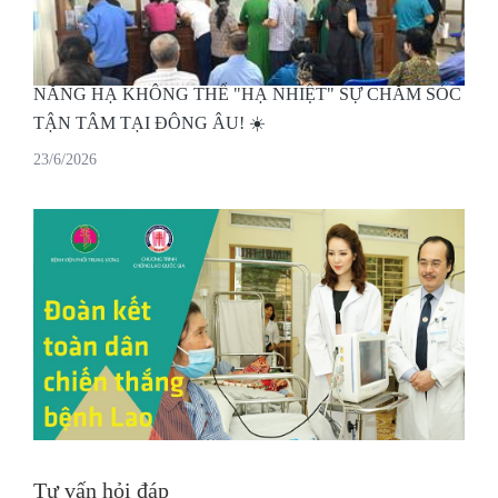
NẮNG HẠ KHÔNG THỂ "HẠ NHIỆT" SỰ CHĂM SÓC
TẬN TÂM TẠI ĐÔNG ÂU! ☀️
23/6/2026
Tư vấn hỏi đáp