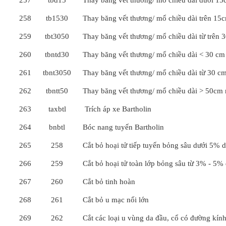
257
tbd15
Thay băng vết thương/ mổ chiều dài dưới 1
258
tb1530
Thay băng vết thương/ mổ chiều dài trên 15
259
tbt3050
Thay băng vết thương/ mổ chiều dài từ trên
260
tbntd30
Thay băng vết thương/ mổ chiều dài < 30 cm
261
tbnt3050
Thay băng vết thương/ mổ chiều dài từ 30 c
262
tbntt50
Thay băng vết thương/ mổ chiều dài > 50cm 
263
taxbtl
Trích áp xe Bartholin
264
bnbtl
Bóc nang tuyến Bartholin
265
258
Cắt bỏ hoại tử tiếp tuyến bỏng sâu dưới 5% di
266
259
Cắt bỏ hoại tử toàn lớp bỏng sâu từ 3% - 5% 
267
260
Cắt bỏ tinh hoàn
268
261
Cắt bỏ u mạc nối lớn
269
262
Cắt các loại u vùng da đầu, cổ có đường kín