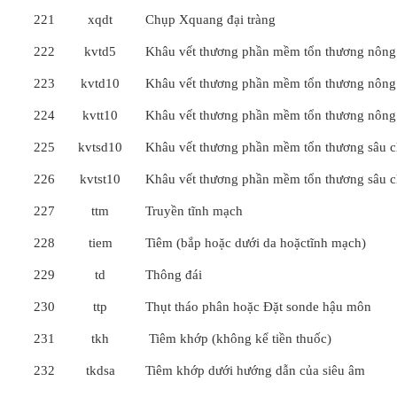
221
xqdt
Chụp Xquang đại tràng
222
kvtd5
Khâu vết thương phần mềm tổn thương nông 
223
kvtd10
Khâu vết thương phần mềm tổn thương nông 
224
kvtt10
Khâu vết thương phần mềm tổn thương nông 
225
kvtsd10
Khâu vết thương phần mềm tổn thương sâu ch
226
kvtst10
Khâu vết thương phần mềm tổn thương sâu ch
227
ttm
Truyền tĩnh mạch
228
tiem
Tiêm (bắp hoặc dưới da hoặctĩnh mạch)
229
td
Thông đái
230
ttp
Thụt tháo phân hoặc Đặt sonde hậu môn
231
tkh
Tiêm khớp (không kể tiền thuốc)
232
tkdsa
Tiêm khớp dưới hướng dẫn của siêu âm