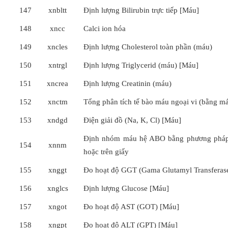
147
xnbltt
Định lượng Bilirubin trực tiếp [Máu]
148
xncc
Calci ion hóa
149
xncles
Định lượng Cholesterol toàn phần (máu)
150
xntrgl
Định lượng Triglycerid (máu) [Máu]
151
xncrea
Định lượng Creatinin (máu)
152
xnctm
Tổng phân tích tế bào máu ngoại vi (bằng má
153
xndgd
Điện giải đồ (Na, K, Cl) [Máu]
Định nhóm máu hệ ABO bằng phương pháp 
154
xnnm
hoặc trên giấy
155
xnggt
Đo hoạt độ GGT (Gama Glutamyl Transferas
156
xnglcs
Định lượng Glucose [Máu]
157
xngot
Đo hoạt độ AST (GOT) [Máu]
158
xngpt
Đo hoạt độ ALT (GPT) [Máu]