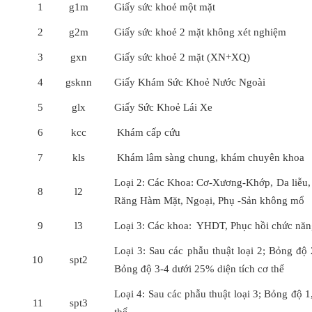
1
g1m
Giấy sức khoẻ một mặt
2
g2m
Giấy sức khoẻ 2 mặt không xét nghiệm
3
gxn
Giấy sức khoẻ 2 mặt (XN+XQ)
4
gsknn
Giấy Khám Sức Khoẻ Nước Ngoài
5
glx
Giấy Sức Khoẻ Lái Xe
6
kcc
Khám cấp cứu
7
kls
Khám lâm sàng chung, khám chuyên khoa
Loại 2: Các Khoa: Cơ-Xương-Khớp, Da liễu,
8
l2
Răng Hàm Mặt, Ngoại, Phụ -Sản không mổ
9
l3
Loại 3: Các khoa: YHDT, Phục hồi chức nă
Loại 3: Sau các phẫu thuật loại 2; Bỏng độ 
10
spt2
Bỏng độ 3-4 dưới 25% diện tích cơ thể
Loại 4: Sau các phẫu thuật loại 3; Bỏng độ 1
11
spt3