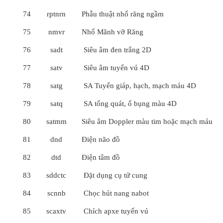
74
rptnrn
Phẫu thuật nhổ răng ngầm
75
nmvr
Nhổ Mãnh vỡ Răng
76
sadt
Siêu âm đen trắng 2D
77
satv
Siêu âm tuyến vú 4D
78
satg
SA Tuyến giáp, hạch, mạch máu 4D
79
satq
SA tổng quát, ổ bụng màu 4D
80
satmm
Siêu âm Doppler màu tim hoặc mạch máu
81
dnd
Điện não đồ
82
dtd
Điện tâm đồ
83
sddctc
Đặt dụng cụ tử cung
84
scnnb
Chọc hút nang nabot
85
scaxtv
Chích apxe tuyến vú