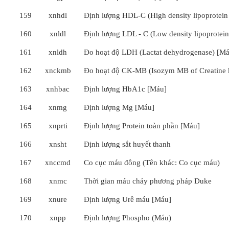
159
xnhdl
Định lượng HDL-C (High density lipoprotein
160
xnldl
Định lượng LDL - C (Low density lipoprotein
161
xnldh
Đo hoạt độ LDH (Lactat dehydrogenase) [M
162
xnckmb
Đo hoạt độ CK-MB (Isozym MB of Creatine 
163
xnhbac
Định lượng HbA1c [Máu]
164
xnmg
Định lượng Mg [Máu]
165
xnprti
Định lượng Protein toàn phần [Máu]
166
xnsht
Định lượng sắt huyết thanh
167
xnccmd
Co cục máu đông (Tên khác: Co cục máu)
168
xnmc
Thời gian máu chảy phương pháp Duke
169
xnure
Định lượng Urê máu [Máu]
170
xnpp
Định lượng Phospho (Máu)