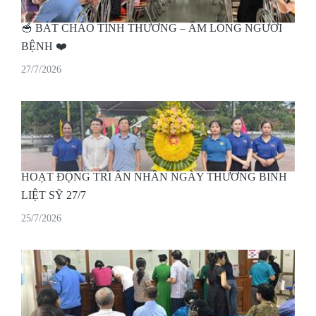
🥣 BÁT CHÁO TÌNH THƯƠNG – ẤM LÒNG NGƯỜI
BỆNH ❤️
27/7/2026
HOẠT ĐỘNG TRI ÂN NHÂN NGÀY THƯƠNG BINH
LIỆT SỸ 27/7
25/7/2026