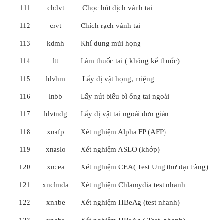
111
chdvt
Chọc hút dịch vành tai
112
crvt
Chích rạch vành tai
113
kdmh
Khí dung mũi họng
114
ltt
Làm thuốc tai ( không kể thuốc)
115
ldvhm
Lấy dị vật họng, miệng
116
lnbb
Lấy nút biểu bì ống tai ngoài
117
ldvtndg
Lấy dị vật tai ngoài đơn giản
118
xnafp
Xét nghiệm Alpha FP (AFP)
119
xnaslo
Xét nghiệm ASLO (khớp)
120
xncea
Xét nghiệm CEA( Test Ung thư đại tràng)
121
xnclmda
Xét nghiệm Chlamydia test nhanh
122
xnhbe
Xét nghiệm HBeAg (test nhanh)