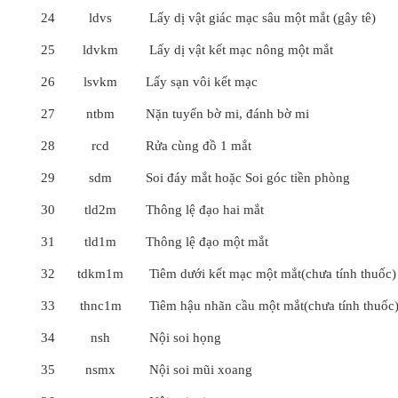
24
ldvs
Lấy dị vật giác mạc sâu một mắt (gây tê)
25
ldvkm
Lấy dị vật kết mạc nông một mắt
26
lsvkm
Lấy sạn vôi kết mạc
27
ntbm
Nặn tuyến bờ mi, đánh bờ mi
28
rcd
Rửa cùng đồ 1 mắt
29
sdm
Soi đáy mắt hoặc Soi góc tiền phòng
30
tld2m
Thông lệ đạo hai mắt
31
tld1m
Thông lệ đạo một mắt
32
tdkm1m
Tiêm dưới kết mạc một mắt(chưa tính thuốc)
33
thnc1m
Tiêm hậu nhãn cầu một mắt(chưa tính thuốc
34
nsh
Nội soi họng
35
nsmx
Nội soi mũi xoang