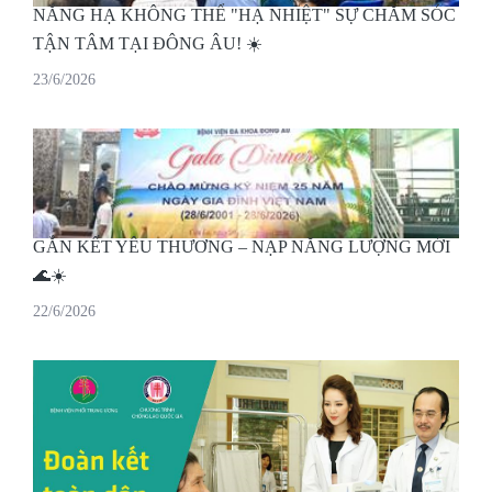
NẮNG HẠ KHÔNG THỂ "HẠ NHIỆT" SỰ CHĂM SÓC
TẬN TÂM TẠI ĐÔNG ÂU! ☀️
23/6/2026
GẮN KẾT YÊU THƯƠNG – NẠP NĂNG LƯỢNG MỚI
🌊☀️
22/6/2026