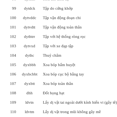
99
dytdck
Tập do cứng khớp
100
dytvddc
Tập vận động đoạn chi
101
dytvdtt
Tập vận động toàn thân
102
dythtrr
Tập với hệ thống ròng rọc
103
dytvxd
Tập với xe đạp tập
104
dythc
Thuỷ châm
105
dyxbbh
Xoa bóp bấm huyệt
106
dyxbcbbt
Xoa bóp cục bộ bằng tay
107
dyxbtt
Xoa bóp toàn thân
108
dhh
Đốt họng hạt
109
ldvtn
Lấy dị vật tai ngoài dưới kính hiển vi (gây tê)
110
ldvtm
Lấy dị vật trong mũi không gây mê