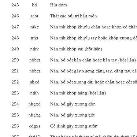
245
hđ
Hút đờm
246
tcbt
Thắt các búi trĩ hậu môn
247
ntkc
Nắn trật khớp khuỷu chân hoặc khớp cổ chân 
248
ntkt
Nắn trật khớp khuỷu tay hoặc khớp xương đò
249
ntkv
Nắn trật khớp vai (bột liền)
250
nbbct
Nắn, bó bột bàn chân hoặc bàn tay (bột liền)
251
nbbct
Nắn, bó bột gãy xương cẳng tay, cẳng tay, cán
252
nbxd
Nắn, bó bột xương đùi hoặc chậu hoặc cột số
253
ntkh
Nắn trật khớp háng (bột liền)
254
nbgxd
Nắn, bó gẫy xương đòn
255
nbgxg
Nắn, bó gẫy xương gót
256
cdgxs
Cố định gãy xương sườn