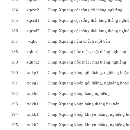
184
xqcsc2
Chụp Xquang cột sống cổ thẳng nghiêng
185
xqcstl1
Chụp Xquang cột sống thắt lưng thẳng nghi
186
xqcstl2
Chụp Xquang cột sống thắt lưng thẳng nghi
187
xqhc
Chụp Xquang hàm chếch một bên
188
xqhm1
Chụp Xquang hốc mắt , mặt thẳng nghiêng
189
xqhm2
Chụp Xquang hốc mắt , mặt thẳng nghiêng
190
xqkg1
Chụp Xquang khớp gối thẳng, nghiêng hoặc
191
xqkg2
Chụp Xquang khớp gối thẳng, nghiêng hoặc
192
xqkhn
Chụp Xquang khớp háng nghiêng
193
xqkh1
Chụp Xquang khớp háng thẳng hai bên
194
xqkk1
Chụp Xquang khớp khuỷu thẳng, nghiêng h
195
xqkk2
Chụp Xquang khớp khuỷu thẳng, nghiêng h