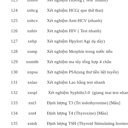
123
xnhbs
Xét nghiệm HBsAg ( Test nhanh)
124
xnhcg
Xét nghiệm HCG( que thử thai)
125
xnhcv
Xét nghiệm Anti-HCV (nhanh)
126
xnhiv
Xét nghiệm HIV ( Test nhanh)
127
xnhp
Xét nghiệm Hpylori Ag( dạ dày)
128
xnmp
Xét nghiệm Morphin trong nước tiểu
129
xnmtth
Xét nghiệm ma túy tổng hợp 4 chân
130
xnpsa
Xét nghiệm PSA(ung thư tiền liệt tuyến)
131
xnlao
Xét nghiệm Lao bằng test nhanh
132
xnspl
Xét nghiệm Syphilis3.0 (giang mai test nha
133
xnt3
Định lượng T3 (Tri iodothyronine) [Máu]
134
xnt4
Định lượng T4 (Thyroxine) [Máu]
135
xntsh
Định lượng TSH (Thyroid Stimulating hormo