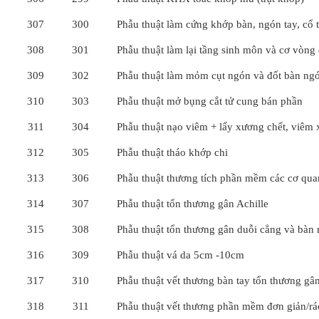
307
300
Phẫu thuật làm cứng khớp bàn, ngón tay, cổ 
308
301
Phẫu thuật làm lại tầng sinh môn và cơ vòng
309
302
Phẫu thuật làm mỏm cụt ngón và đốt bàn ng
310
303
Phẫu thuật mở bụng cắt tử cung bán phần
311
304
Phẫu thuật nạo viêm + lấy xương chết, viêm
312
305
Phẫu thuật tháo khớp chi
313
306
Phẫu thuật thương tích phần mềm các cơ qu
314
307
Phẫu thuật tổn thương gân Achille
315
308
Phẫu thuật tổn thương gân duỗi cẳng và bàn 
316
309
Phẫu thuật vá da 5cm -10cm
317
310
Phẫu thuật vết thương bàn tay tổn thương gâ
318
311
Phẫu thuật vết thương phần mềm đơn giản/rá