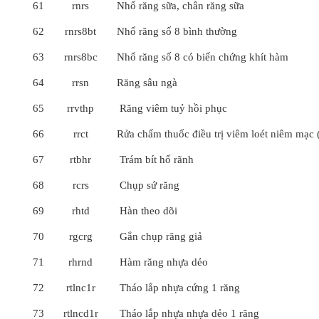
61
rnrs
Nhổ răng sữa, chân răng sữa
62
rnrs8bt
Nhổ răng số 8 bình thường
63
rnrs8bc
Nhổ răng số 8 có biến chứng khít hàm
64
rrsn
Răng sâu ngà
65
rrvthp
Răng viêm tuỷ hồi phục
66
rrct
Rửa chấm thuốc điều trị viêm loét niêm mạc (
67
rtbhr
Trám bít hố rãnh
68
rcrs
Chụp sứ răng
69
rhtd
Hàn theo dõi
70
rgcrg
Gắn chụp răng giả
71
rhrnd
Hàm răng nhựa dẻo
72
rtlnc1r
Tháo lắp nhựa cứng 1 răng
73
rtlncd1r
Tháo lắp nhựa nhựa dẻo 1 răng