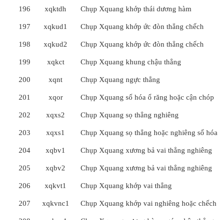
196
xqktdh
Chụp Xquang khớp thái dương hàm
197
xqkud1
Chụp Xquang khớp ức đòn thẳng chếch
198
xqkud2
Chụp Xquang khớp ức đòn thẳng chếch
199
xqkct
Chụp Xquang khung chậu thẳng
200
xqnt
Chụp Xquang ngực thẳng
201
xqor
Chụp Xquang số hóa ổ răng hoặc cận chóp
202
xqxs2
Chụp Xquang sọ thẳng nghiêng
203
xqxs1
Chụp Xquang sọ thẳng hoặc nghiêng số hóa
204
xqbv1
Chụp Xquang xương bả vai thẳng nghiêng
205
xqbv2
Chụp Xquang xương bả vai thẳng nghiêng
206
xqkvt1
Chụp Xquang khớp vai thẳng
207
xqkvnc1
Chụp Xquang khớp vai nghiêng hoặc chếch