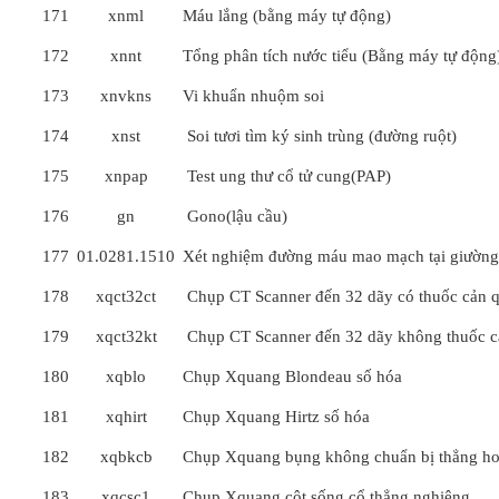
171
xnml
Máu lắng (bằng máy tự động)
172
xnnt
Tổng phân tích nước tiểu (Bằng máy tự động
173
xnvkns
Vi khuẩn nhuộm soi
174
xnst
Soi tươi tìm ký sinh trùng (đường ruột)
175
xnpap
Test ung thư cổ tử cung(PAP)
176
gn
Gono(lậu cầu)
177
01.0281.1510
Xét nghiệm đường máu mao mạch tại giường 
178
xqct32ct
Chụp CT Scanner đến 32 dãy có thuốc cản 
179
xqct32kt
Chụp CT Scanner đến 32 dãy không thuốc 
180
xqblo
Chụp Xquang Blondeau số hóa
181
xqhirt
Chụp Xquang Hirtz số hóa
182
xqbkcb
Chụp Xquang bụng không chuẩn bị thẳng ho
183
xqcsc1
Chụp Xquang cột sống cổ thẳng nghiêng