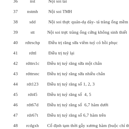
36
nst
Nội soi tai
37
nstmh
Nội soi TMH
38
sdd
Nội soi thực quản-dạ dày- tá tràng ống mềm
39
stt
Nội soi trực tràng ống cứng không sinh thiết
40
rdtrschp
Điều trị răng sữa viêm tuỷ có hồi phục
41
rdttl
Điều trị tuỷ lại
42
rdttrs1c
Điều trị tuỷ răng sữa một chân
43
rdttrsnc
Điều trị tuỷ răng sữa nhiều chân
44
rdt123
Điều trị tuỷ răng số 1, 2, 3
45
rdt45
Điều trị tuỷ răng số 4, 5
46
rdt67d
Điều trị tuỷ răng số 6,7 hàm dưới
47
rdr67t
Điều trị tuỷ răng số 6,7 hàm trên
48
rcdgxh
Cố định tạm thời gẫy xương hàm (buộc chỉ th