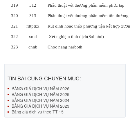
319
312
Phẫu thuật vết thương phần mềm phức tạp
320
313
Phẫu thuật vết thương phần mềm tổn thương
321
rdtptkx
Rút đinh hoặc tháo phương tiện kết hợp xươ
322
xntd
Xét nghiệm tinh dịch(Soi tươi)
323
cnnb
Chọc nang narboth
TIN BÀI CÙNG CHUYÊN MỤC:
BẢNG GIÁ DỊCH VỤ NĂM 2026
BẢNG GIÁ DỊCH VỤ NĂM 2025
BẢNG GIÁ DỊCH VỤ NĂM 2024
BẢNG GIÁ DỊCH VỤ NĂM 2023
Bảng giá dịch vụ theo TT 15