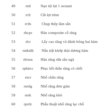
49
rntl
Nạo túi lợi 1 sextant
50
rclt
Cắt lợi trùm
51
rctls
Chụp thép làm sẵn
52
rhcps
Hàn composite cổ răng
53
rlcr
Lấy cao răng và đánh bóng hai hàm
54
rntktdh
Nắn trật khớp thái dương hàm
55
rhrssn
Hàn răng sữa sâu ngà
56
rphtrcc
Phục hồi thân răng có chốt
57
rncr
Nhổ chân răng
58
rnrdg
Nhổ răng đơn giản
59
rnrk
Nhổ răng khó
60
rprrlc
Phẫu thuật nhổ răng lạc chỗ