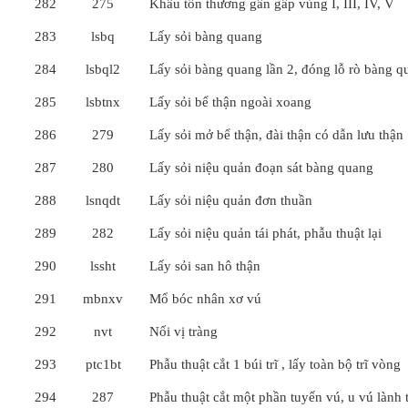
282
275
Khâu tổn thương gân gấp vùng I, III, IV, V
283
lsbq
Lấy sỏi bàng quang
284
lsbql2
Lấy sỏi bàng quang lần 2, đóng lỗ rò bàng q
285
lsbtnx
Lấy sỏi bể thận ngoài xoang
286
279
Lấy sỏi mở bể thận, đài thận có dẫn lưu thận
287
280
Lấy sỏi niệu quản đoạn sát bàng quang
288
lsnqdt
Lấy sỏi niệu quản đơn thuần
289
282
Lấy sỏi niệu quản tái phát, phẫu thuật lại
290
lssht
Lấy sỏi san hô thận
291
mbnxv
Mổ bóc nhân xơ vú
292
nvt
Nối vị tràng
293
ptc1bt
Phẫu thuật cắt 1 búi trĩ , lấy toàn bộ trĩ vòng
294
287
Phẫu thuật cắt một phần tuyến vú, u vú lành 