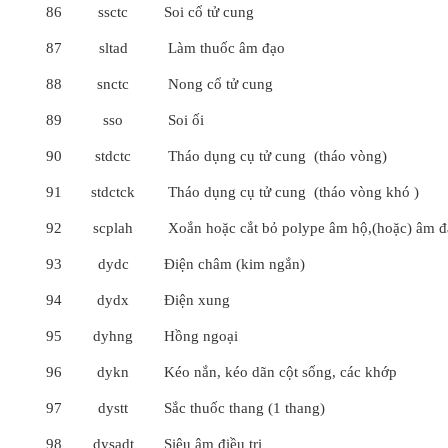
86
ssctc
Soi cổ tử cung
87
sltad
Làm thuốc âm đạo
88
snctc
Nong cổ tử cung
89
sso
Soi ối
90
stdctc
Tháo dụng cụ tử cung (tháo vòng)
91
stdctck
Tháo dụng cụ tử cung (tháo vòng khó )
92
scplah
Xoắn hoặc cắt bỏ polype âm hộ,(hoặc) âm 
93
dydc
Điện châm (kim ngắn)
94
dydx
Điện xung
95
dyhng
Hồng ngoại
96
dykn
Kéo nắn, kéo dãn cột sống, các khớp
97
dystt
Sắc thuốc thang (1 thang)
98
dysadt
Siêu âm điều trị