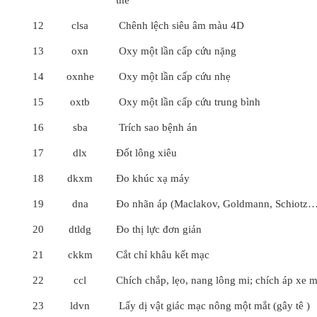
thể
12
clsa
Chênh lệch siêu âm màu 4D
13
oxn
Oxy một lần cấp cứu nặng
14
oxnhe
Oxy một lần cấp cứu nhẹ
15
oxtb
Oxy một lần cấp cứu trung bình
16
sba
Trích sao bệnh án
17
dlx
Đốt lông xiêu
18
dkxm
Đo khúc xạ máy
19
dna
Đo nhãn áp (Maclakov, Goldmann, Schiotz…
20
dtldg
Đo thị lực đơn giản
21
ckkm
Cắt chỉ khâu kết mạc
22
ccl
Chích chắp, lẹo, nang lông mi; chích áp xe m
23
ldvn
Lấy dị vật giác mạc nông một mắt (gây tê )