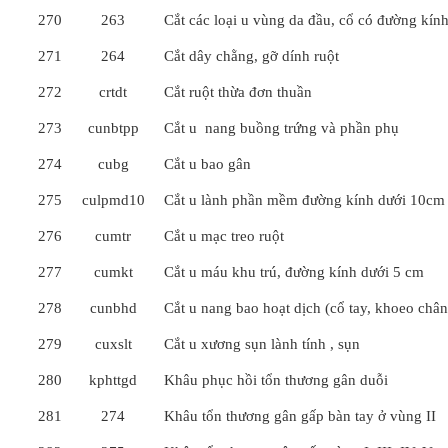
270
263
Cắt các loại u vùng da đầu, cổ có đường kín
271
264
Cắt dây chằng, gỡ dính ruột
272
crtdt
Cắt ruột thừa đơn thuần
273
cunbtpp
Cắt u nang buồng trứng và phần phụ
274
cubg
Cắt u bao gân
275
culpmd10
Cắt u lành phần mềm đường kính dưới 10cm
276
cumtr
Cắt u mạc treo ruột
277
cumkt
Cắt u máu khu trú, đường kính dưới 5 cm
278
cunbhd
Cắt u nang bao hoạt dịch (cổ tay, khoeo chân
279
cuxslt
Cắt u xương sụn lành tính , sụn
280
kphttgd
Khâu phục hồi tổn thương gân duỗi
281
274
Khâu tổn thương gân gấp bàn tay ở vùng II