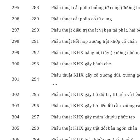
295
288
Phẫu thuật cắt polip buồng tử cung (đường 
296
289
Phẫu thuật cắt polip cổ tử cung
297
290
Phẫu thuật điều trị thoát vị bẹn tái phát, hai 
298
291
Phẫu thuật kết hợp xương trật khớp cổ chân
299
292
Phẩu thuật KHX bằng nội tủy ( xương nhỏ ng
300
293
Phẫu thuật KHX gãy bánh chè
Phẫu thuật KHX gãy cổ xương đùi, xương got
301
294
….
302
295
Phẫu thuật KHX gãy hở độ II , III trên và liê
303
296
Phẫu thuật KHX gãy hở liên lồi cầu xương c
304
297
Phẫu thuật KHX gãy mỏm khuỷu phức tạp
305
298
Phẫu thuật KHX gãy trật đốt bàn ngón chân
306
299
Phẫu thuật KHX toác khớp mu (trật khớp)