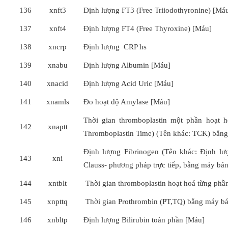
136
xnft3
Định lượng FT3 (Free Triiodothyronine) [Má
137
xnft4
Định lượng FT4 (Free Thyroxine) [Máu]
138
xncrp
Định lượng CRP hs
139
xnabu
Định lượng Albumin [Máu]
140
xnacid
Định lượng Acid Uric [Máu]
141
xnamls
Đo hoạt độ Amylase [Máu]
Thời gian thromboplastin một phần hoạt ho
142
xnaptt
Thromboplastin Time) (Tên khác: TCK) bằng
Định lượng Fibrinogen (Tên khác: Định lư
143
xni
Clauss- phương pháp trực tiếp, bằng máy bá
144
xntblt
Thời gian thromboplastin hoạt hoá từng phầ
145
xnpttq
Thời gian Prothrombin (PT,TQ) bằng máy bá
146
xnbltp
Định lượng Bilirubin toàn phần [Máu]